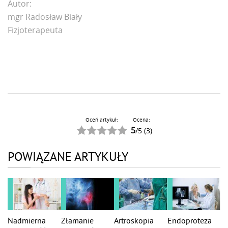
Autor:
mgr Radosław Biały
Fizjoterapeuta
Oceń artykuł:
Ocena:
5
/
5
(
3
)
POWIĄZANE ARTYKUŁY
Nadmierna
Złamanie
Artroskopia
Endoproteza