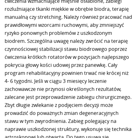
ćwiczenia wzmacniające mięśnie osłabione, zabiegi
rozluźniające tkanki miękkie w obrębie biodra, terapię
manualną czy stretching. Należy również pracować nad
prawidłowymi wzorcami ruchowymi, aby zmniejszyć
ryzyko ponownych problemów z uszkodzonym
biodrem. Szczególna uwagę należy zwrócić na terapię
czynnościowej stabilizacji stawu biodrowego poprzez
ćwiczenia krótkich rotatorów w pozycjach najlepszego
pokrycia głowy kości udowej przez panewkę. Cały
program rehabilitacyjny powinien trwać nie krócej niż
4- 6 tygodni. Jeśli w ciągu 3 miesięcy leczenie
zachowawcze nie przynosi określonych rezultatów,
zalecane jest przeprowadzenie zabiegu chirurgicznego.
Zbyt długie zwlekanie z podjęciem decyzji może
prowadzić do poważnych zmian degeneracyjnych
stawu w tym zwyrodnienia. Zabieg polegający na
naprawie uszkodzonej struktury, wykonuje się technika
artroskopowi lub otwarta. Do tego usuwa się