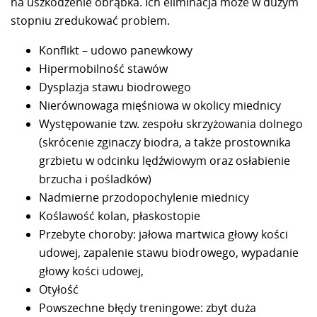
na uszkodzenie obrąbka. Ich eliminacja może w dużym
stopniu zredukować problem.
Konflikt – udowo panewkowy
Hipermobilność stawów
Dysplazja stawu biodrowego
Nierównowaga mięśniowa w okolicy miednicy
Występowanie tzw. zespołu skrzyżowania dolnego
(skrócenie zginaczy biodra, a także prostownika
grzbietu w odcinku lędźwiowym oraz osłabienie
brzucha i pośladków)
Nadmierne przodopochylenie miednicy
Koślawość kolan, płaskostopie
Przebyte choroby: jałowa martwica głowy kości
udowej, zapalenie stawu biodrowego, wypadanie
głowy kości udowej,
Otyłość
Powszechne błędy treningowe: zbyt duża