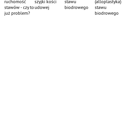
ruchomość
szyjki kości
stawu
(alloplastyka)
stawów - czy to
udowej
biodrowego
stawu
już problem?
biodrowego