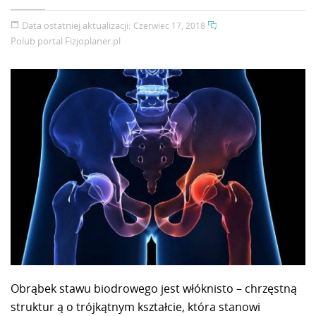
Data ostatniej aktualizacji:
Czerwiec 17, 2018
Polub portal
Fizjoplaner.pl
Obrąbek stawu biodrowego jest włóknisto – chrzęstną
struktur ą o trójkątnym kształcie, która stanowi