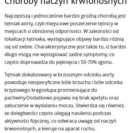
Choroby naczyń krwionośnych
Najczęstszą i jednocześnie bardzo groźną chorobą jest
tętniak aorty, czyli miejscowe poszerzenie tętnicy w
miejscach o obniżonej odporności. W zależności od
lokalizacji tętniaka, występujące objawy bardzo różnią
się od siebie. Charakterystyczne jest także to, iż bardzo
długo mogą nie występować żadne symptomy, co
często doprowadza do pęknięcia i 50-70% zgonu.
Tętniak zlokalizowany w brzusznym odcinku aorty
powoduje niespecyficzne bóle brzucha i bóle odcinka
krzyżowego kręgosłupa promieniujące do
pachwiny.Dodatkowo pojawia się brak apetytu oraz
zaburzenie w wydalaniu moczu. Stwierdza się również,
że dolegliwości często ulegają nasileniu podczas
aktywności fizycznej, co odwraca uwagę od naczyń
krwionośnych, a kieruje na aparat ruchu.