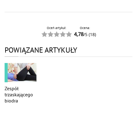
Oceń artykuł:
Ocena:
4,78
/
5
(
18
)
POWIĄZANE ARTYKUŁY
Zespół
trzaskającego
biodra