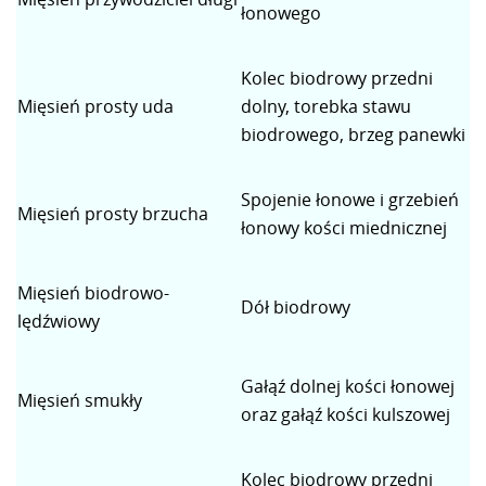
łonowego
Kolec biodrowy przedni
Mięsień prosty uda
dolny, torebka stawu
biodrowego, brzeg panewki
Spojenie łonowe i grzebień
Mięsień prosty brzucha
łonowy kości miednicznej
Mięsień biodrowo-
Dół biodrowy
lędźwiowy
Gałąź dolnej kości łonowej
Mięsień smukły
oraz gałąź kości kulszowej
Kolec biodrowy przedni