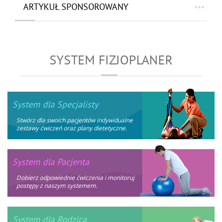
ARTYKUŁ SPONSOROWANY
SYSTEM FIZJOPLANER
System dla Specjalisty
Stwórz dla swoich pacjentów indywidualne
zestawy ćwiczeń oraz plany dietetyczne.
System dla Pacjenta
Dobierz odpowiednie ćwiczenia i monitoruj
postępy z naszym systemem.
System dla Rodzica