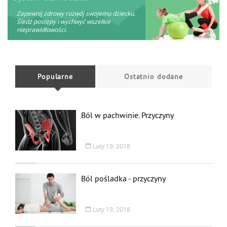
Zapewnij zdrowy rozwój swojemu dziecku.
Śledź postępy i wychwyć wszelkie
nieprawidłowości.
Popularne
Ostatnio dodane
Ból w pachwinie. Przyczyny
Luty 19, 2018
Ból pośladka - przyczyny
Luty 19, 2018