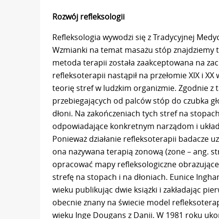
Rozwój refleksologii
Refleksologia wywodzi się z Tradycyjnej Medyc
Wzmianki na temat masażu stóp znajdziemy tak
metoda terapii została zaakceptowana na za
refleksoterapii nastąpił na przełomie XIX i XX
teorię stref w ludzkim organizmie. Zgodnie z tą
przebiegających od palców stóp do czubka gł
dłoni. Na zakończeniach tych stref na stopach
odpowiadające konkretnym narządom i układo
Ponieważ działanie refleksoterapii badacze uz
ona nazywana terapią zonową (zone – ang. str
opracować mapy refleksologiczne obrazujące
strefę na stopach i na dłoniach. Eunice Ingh
wieku publikując dwie książki i zakładając pier
obecnie znany na świecie model refleksotera
wieku Inge Dougans z Danii. W 1981 roku ukońc