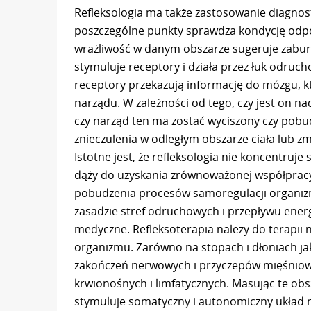
Refleksologia ma także zastosowanie diagnost
poszczególne punkty sprawdza kondycję odp
wrażliwość w danym obszarze sugeruje zabur
stymuluje receptory i działa przez łuk odru
receptory przekazują informację do mózgu, 
narządu. W zależności od tego, czy jest on n
czy narząd ten ma zostać wyciszony czy pob
znieczulenia w odległym obszarze ciała lub z
Istotne jest, że refleksologia nie koncentruje 
dąży do uzyskania zrównoważonej współpracy 
pobudzenia procesów samoregulacji organizmu.
zasadzie stref odruchowych i przepływu energ
medyczne. Refleksoterapia należy do terapii n
organizmu. Zarówno na stopach i dłoniach jak 
zakończeń nerwowych i przyczepów mięśniow
krwionośnych i limfatycznych. Masując te obs
stymuluje somatyczny i autonomiczny układ