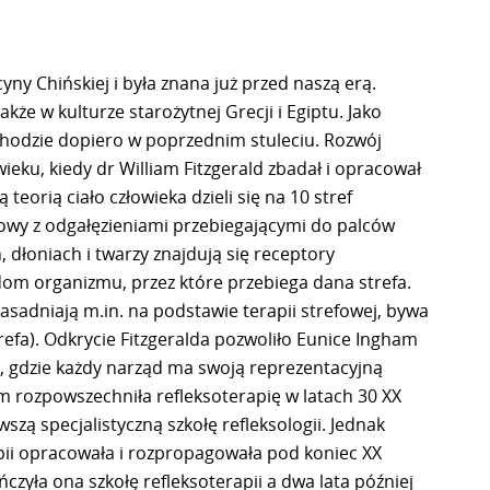
yny Chińskiej i była znana już przed naszą erą.
że w kulturze starożytnej Grecji i Egiptu. Jako
chodzie dopiero w poprzednim stuleciu. Rozwój
 wieku, kiedy dr William Fitzgerald zbadał i opracował
 teorią ciało człowieka dzieli się na 10 stref
owy z odgałęzieniami przebiegającymi do palców
, dłoniach i twarzy znajdują się receptory
m organizmu, przez które przebiega dana strefa.
asadniają m.in. na podstawie terapii strefowej, bywa
efa). Odkrycie Fitzgeralda pozwoliło Eunice Ingham
, gdzie każdy narząd ma swoją reprezentacyjną
am rozpowszechniła refleksoterapię w latach 30 XX
wszą specjalistyczną szkołę refleksologii. Jednak
pii opracowała i rozpropagowała pod koniec XX
zyła ona szkołę refleksoterapii a dwa lata później