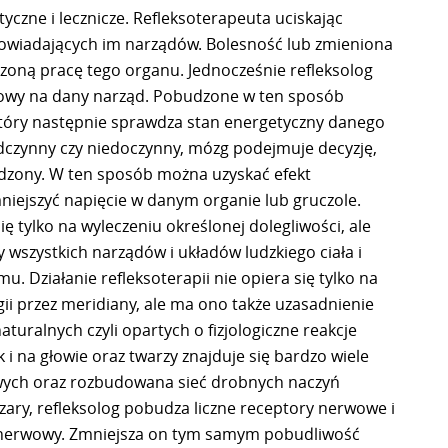
yczne i lecznicze. Refleksoterapeuta uciskając
owiadających im narządów. Bolesność lub zmieniona
zoną pracę tego organu. Jednocześnie refleksolog
chowy na dany narząd. Pobudzone w ten sposób
który następnie sprawdza stan energetyczny danego
adczynny czy niedoczynny, mózg podejmuje decyzję,
udzony. W ten sposób można uzyskać efekt
mniejszyć napięcie w danym organie lub gruczole.
się tylko na wyleczeniu określonej dolegliwości, ale
wszystkich narządów i układów ludzkiego ciała i
 Działanie refleksoterapii nie opiera się tylko na
ii przez meridiany, ale ma ono także uzasadnienie
aturalnych czyli opartych o fizjologiczne reakcje
i na głowie oraz twarzy znajduje się bardzo wiele
ych oraz rozbudowana sieć drobnych naczyń
zary, refleksolog pobudza liczne receptory nerwowe i
 nerwowy. Zmniejsza on tym samym pobudliwość