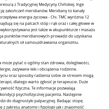
presurą z Tradycyjnej Medycyny Chińskiej. Inge
ę zakończeń meridianów. Meridiany to kanały
przepływa energia życiowa - Chi. TMC wyróżnia 12
dują się na palcach stóp i rąk oraz i całej głowie w
 wykorzystywana jest także w akupunkturze i masażu
cja punktów meridianowych prowadzi do uzyskania
aturalnych sił samouzdrawiania organizmu.
 może pytać o ogólny stan zdrowia, dolegliwości,
lergie, zażywane leki i obciążenia rodzinne.
yciu oraz sposoby radzenia sobie ze stresem mogą
rapii, dlatego warto zgłosić je terapeucie. Duże
tywność fizyczna. Te informacje pozwalają
 kondycji psychofizycznej pacjenta. Następnie
zi do diagnostyki palpacyjnej. Badając stopę
z zakresu anatomii i fizjologii jak i znajomość