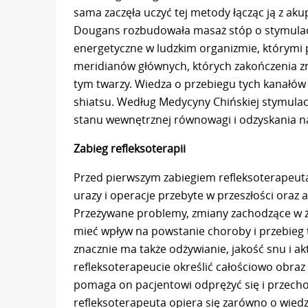
sama zaczęła uczyć tej metody łącząc ją z aku
Dougans rozbudowała masaż stóp o stymulacj
energetyczne w ludzkim organizmie, którymi 
meridianów głównych, których zakończenia znaj
tym twarzy. Wiedza o przebiegu tych kanałów
shiatsu. Według Medycyny Chińskiej stymula
stanu wewnętrznej równowagi i odzyskania n
Zabieg refleksoterapii
Przed pierwszym zabiegiem refleksoterapeuta
urazy i operacje przebyte w przeszłości oraz a
Przeżywane problemy, zmiany zachodzące w ż
mieć wpływ na powstanie choroby i przebieg te
znacznie ma także odżywianie, jakość snu i ak
refleksoterapeucie określić całościowo obraz
pomaga on pacjentowi odprężyć się i przechod
refleksoterapeuta opiera się zarówno o wiedzę 