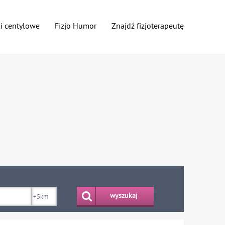
ki centylowe
Fizjo Humor
Znajdź fizjoterapeutę
wyszukaj