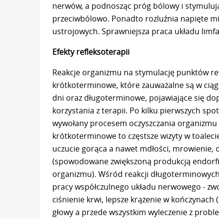
nerwów, a podnosząc próg bólowy i stymulują
przeciwbólowo. Ponadto rozluźnia napięte mię
ustrojowych. Sprawniejsza praca układu limfa
Efekty refleksoterapii
Reakcje organizmu na stymulację punktów ref
krótkoterminowe, które zauważalne są w ciąg
dni oraz długoterminowe, pojawiające się do
korzystania z terapii. Po kilku pierwszych spo
wywołany procesem oczyszczania organizmu i 
krótkoterminowe to częstsze wizyty w toaleci
uczucie gorąca a nawet mdłości, mrowienie, 
(spowodowane zwiększoną produkcją endorfin
organizmu). Wśród reakcji długoterminowyc
pracy współczulnego układu nerwowego - zwo
ciśnienie krwi, lepsze krążenie w kończynach (
głowy a przede wszystkim wyleczenie z probl