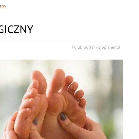
czny
GICZNY
Polub portal
Fizjoplaner.pl