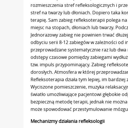
rozmieszczenia stref refleksologicznych i p
stref na twarzy lub dłoniach. Dopiero taka 
terapię. Sam zabieg refleksoterapii polega n
miejsc na stopach, dłoniach lub twarzy. Podcz
Jednorazowy zabieg nie powinien trwać dłużej 
odbyciu serii 8-12 zabiegów w zależności od
przeprowadzane systematycznie raz lub dwa r
odstępy czasowe pomiędzy zabiegami wydłuża
tzw. impuls przypominający. Zabieg refleksot
dorosłych. Atmosfera w której przeprowadzany 
Refleksoterapia działa tym lepiej, im bardziej
Wyciszone pomieszczenie, muzyka relaksacyj
światło umożliwiające pacjentowi głębokie od
bezpieczną metodę terapii, jednak nie można
może spowodować przestymulowanie mózgu. P
Mechanizmy działania refleksologii