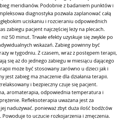
rzebieg meridianów. Podobnie z badaniem punktów i
kompleksowa diagnostyka pozwala zaplanować całą
a głębokim uciskaniu i rozcieraniu odpowiednich
as zabiegu pacjent najczęściej leży na plecach.
niż 50 minut. Trwałe efekty uzyskuje się zwykle po
 indywidualnych wskazań. Zabieg powinny być
azy w tygodniu. Z czasem, wraz z postępem terapii,
ją się aż do jednego zabiegu w miesiącu dającego
erapii może być stosowany zarówno u dzieci jak i
jest zabieg ma znaczenie dla działania terapii.
 zrelaksowany i bezpieczny czuje się pacjent.
na, aromaterapia, odpowiednia temperatura i
prężenie. Refleksoterapia uważana jest za
 jej nadużywać. ponieważ zbyt duża ilość bodźców
owoduje to uczucie rozkojarzenia i zmęczenia.