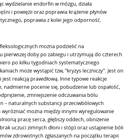
c wydzielanie endorfin w mózgu, działa
śni i powięzii oraz poprawia krążenie płynów
tycznego, poprawia z kolei jego odporność.
leksologicznych można podzielić na
u pierwszej doby po zabiegu i utrzymują do czterech
piero po kilku tygodniach systematycznego
tkaniach może wystąpić tzw, “kryzys leczniczy”. Jest on
jest reakcją prawidłową. Inne typowe reakcje
e, nadmierne pocenie się, pobudzenie lub ospałość,
odprężenie, zmniejszenie odczuwania bólu
 – naturalnych substancji przeciwbólowych
h wyróżniać można między innymi wyregulowanie
lnioną pracę serca, głębszy oddech, obniżenie
brak uczuci zimnych dłoni i stóp) oraz ustąpienie bóli
emów zdrowotnych zgłaszanych na początku terapii