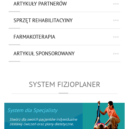
ARTYKUŁY PARTNERÓW
SPRZĘT REHABILITACYJNY
FARMAKOTERAPIA
ARTYKUŁ SPONSOROWANY
SYSTEM FIZJOPLANER
System dla Specjalisty
Stwórz dla swoich pacjentów indywidualne
zestawy ćwiczeń oraz plany dietetyczne.