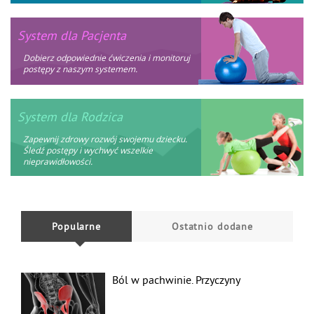
System dla Pacjenta
Dobierz odpowiednie ćwiczenia i monitoruj
postępy z naszym systemem.
System dla Rodzica
Zapewnij zdrowy rozwój swojemu dziecku.
Śledź postępy i wychwyć wszelkie
nieprawidłowości.
Popularne
Ostatnio dodane
Ból w pachwinie. Przyczyny