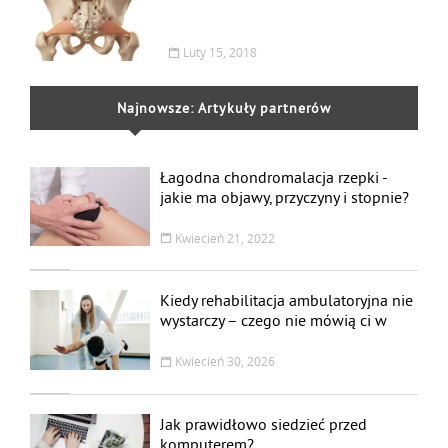
Luty 15, 2018
Najnowsze: Artykuły partnerów
Łagodna chondromalacja rzepki -
jakie ma objawy, przyczyny i stopnie?
Leczenie i rehabilitacja
Kwiecień 21, 2022
Kiedy rehabilitacja ambulatoryjna nie
wystarczy – czego nie mówią ci w
przychodni
Kwiecień 30, 2026
Jak prawidłowo siedzieć przed
komputerem?