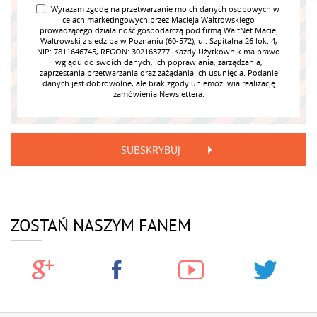
Wyrażam zgodę na przetwarzanie moich danych osobowych w
celach marketingowych przez Macieja Waltrowskiego
prowadzącego działalność gospodarczą pod firmą WaltNet Maciej
Waltrowski z siedzibą w Poznaniu (60-572), ul. Szpitalna 26 lok. 4,
NIP: 7811646745, REGON: 302163777. Każdy Użytkownik ma prawo
wglądu do swoich danych, ich poprawiania, zarządzania,
zaprzestania przetwarzania oraz zażądania ich usunięcia. Podanie
danych jest dobrowolne, ale brak zgody uniemożliwia realizację
zamówienia Newslettera.
SUBSKRYBUJ
ZOSTAŃ NASZYM FANEM