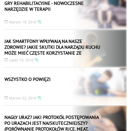
GRY REHABILITACYJNE - NOWOCZESNE
NARZĘDZIE W TERAPII
Marzec 19, 2018
JAK SMARTFONY WPŁYWAJĄ NA NASZE
ZDROWIE? JAKIE SKUTKI DLA NARZĄDU RUCHU
MOŻE MIEĆ CZĘSTE KORZYSTANIE ZE
SMARTFONÓW?
Lipiec 10, 2018
WSZYSTKO O POWIĘZI
Marzec 02, 2018
NAGŁY URAZ? JAKI PROTOKÓŁ POSTĘPOWANIA
PO URAZACH JEST NAJSKUTECZNIEJSZY?
(PORÓWNANIE PROTOKOŁÓW RICE, MEAT,