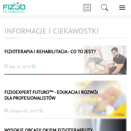
INFORMACJE I CIEKAWOSTKI
FIZJOTERAPIA I REHABILITACJA - CO TO JEST?
Maj 18, 2019
FIZJOEXPERT FUTURO™ - EDUKACJA I ROZWÓJ
DLA PROFESJONALISTÓW
.
Listopad 05, 2019
WYSOKIE OBCASY OKIEM FIZJOTERAPEUTY