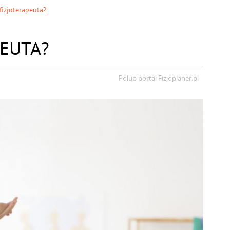
fizjoterapeuta?
PEUTA?
Polub portal
Fizjoplaner.pl