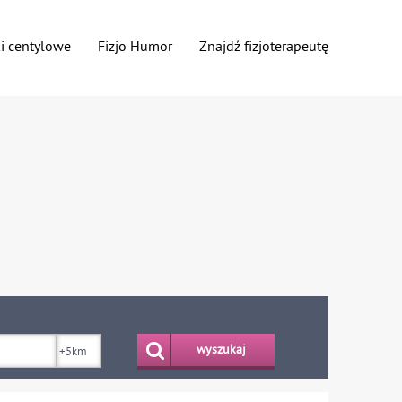
ki centylowe
Fizjo Humor
Znajdź fizjoterapeutę
wyszukaj