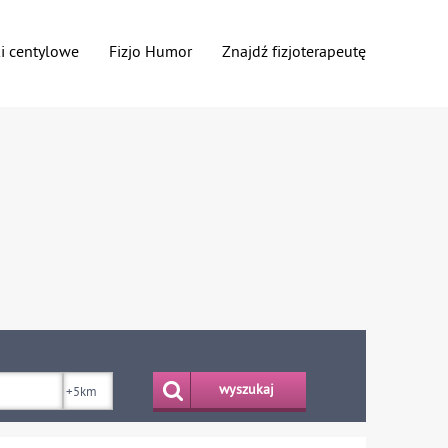
ki centylowe
Fizjo Humor
Znajdź fizjoterapeutę
wyszukaj