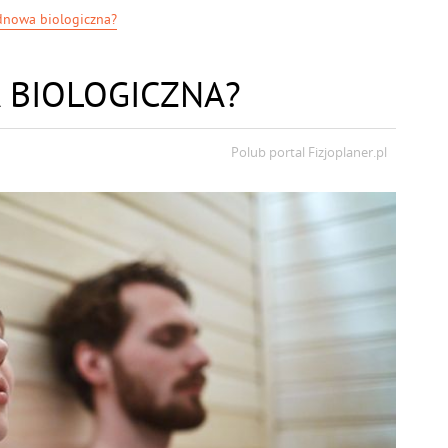
odnowa biologiczna?
 BIOLOGICZNA?
Polub portal
Fizjoplaner.pl