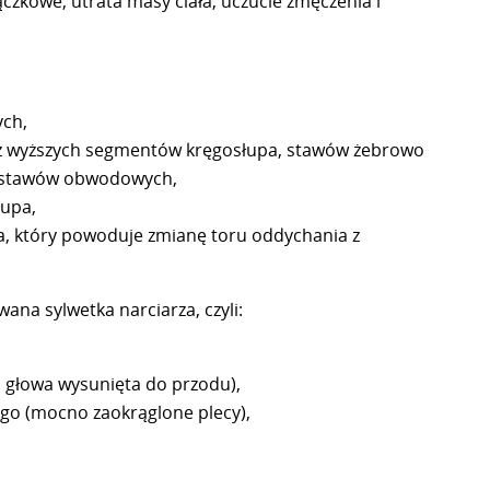
owe, utrata masy ciała, uczucie zmęczenia i
ych,
 wyższych segmentów kręgosłupa, stawów żebrowo
az stawów obwodowych,
łupa,
ia, który powoduje zmianę toru oddychania z
ana sylwetka narciarza, czyli:
( głowa wysunięta do przodu),
go (mocno zaokrąglone plecy),