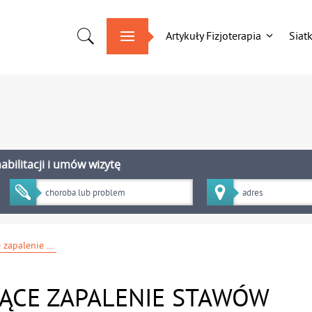
Artykuły Fizjoterapia
Siat
bilitacji i umów wizytę
ZZSK – zesztywniające zapalenie stawów kręgosłupa.
JĄCE ZAPALENIE STAWÓW