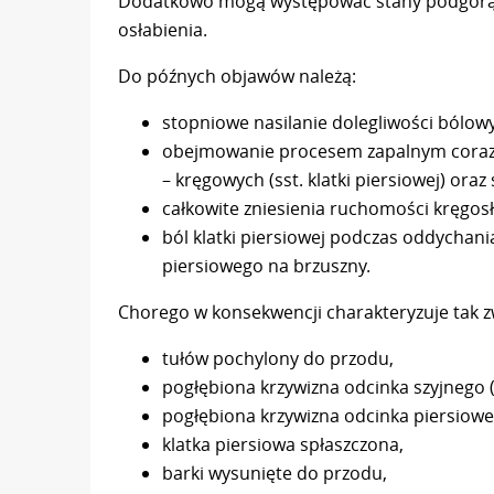
Dodatkowo mogą występować stany podgorączk
osłabienia.
Do późnych objawów należą:
stopniowe nasilanie dolegliwości bólow
obejmowanie procesem zapalnym coraz
– kręgowych (sst. klatki piersiowej) or
całkowite zniesienia ruchomości kręgos
ból klatki piersiowej podczas oddychan
piersiowego na brzuszny.
Chorego w konsekwencji charakteryzuje tak zw
tułów pochylony do przodu,
pogłębiona krzywizna odcinka szyjnego 
pogłębiona krzywizna odcinka piersiowe
klatka piersiowa spłaszczona,
barki wysunięte do przodu,