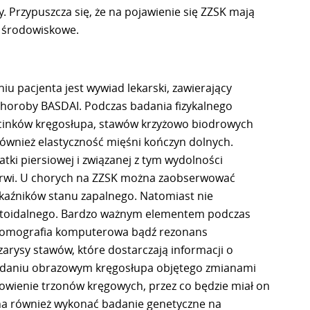
. Przypuszcza się, że na pojawienie się ZZSK mają
i środowiskowe.
 pacjenta jest wywiad lekarski, zawierający
horoby BASDAI. Podczas badania fizykalnego
cinków kręgosłupa, stawów krzyżowo biodrowych
wnież elastyczność mięśni kończyn dolnych.
ki piersiowej i związanej z tym wydolności
krwi. U chorych na ZZSK można zaobserwować
kaźników stanu zapalnego. Natomiast nie
atoidalnego. Bardzo ważnym elementem podczas
 tomografia komputerowa bądź rezonans
arysy stawów, które dostarczają informacji o
badaniu obrazowym kręgosłupa objętego zmianami
enie trzonów kręgowych, przez co będzie miał on
a również wykonać badanie genetyczne na