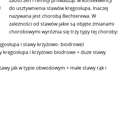
zaostrzeń i remisji prowadząc w konsekwencji
do usztywnienia stawów kręgosłupa. Inaczej
nazywana jest chorobą Bechterewa. W
zależności od stawów jakie są objęte zmianami
chorobowymi wyróżnia się trzy typy tej choroby:
ęgosłupa i stawy krzyżowo- biodrowe)
 kręgosłupa i krzyżowo biodrowe + duże stawy
tawy jak w typie obwodowym + małe stawy rąk i