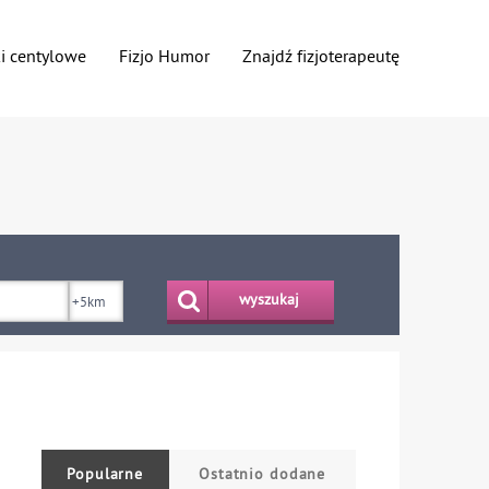
ki centylowe
Fizjo Humor
Znajdź fizjoterapeutę
wyszukaj
Popularne
Ostatnio dodane