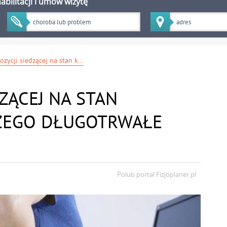
bilitacji i umów wizytę
Wpływ pozycji siedzącej na stan kręgosłupa - dlaczego długotrwałe siedzenie szkodzi?
ZĄCEJ NA STAN
CZEGO DŁUGOTRWAŁE
Polub portal
Fizjoplaner.pl