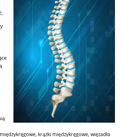
ć.
zy
ące
ą
nią
y międzykręgowe, krążki międzykręgowe, więzadła