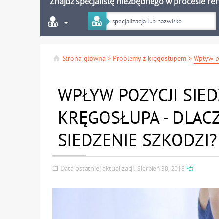
Znajdź specjalistę niezbędnego w procesie reha
Strona główna
>
Problemy z kręgosłupem
>
WPŁYW POZYCJI SIED
KRĘGOSŁUPA - DLA
SIEDZENIE SZKODZI?
Data ostatniej aktualizacji:
Sierpień 30, 2018