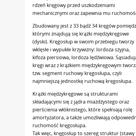
rdzeń kręgowy przed uszkodzeniami
mechanicznymi oraz zapewnia mu ruchomoś
Zbudowany jest z 33 bądź 34 kręgów pomięd
którymi znajdują się krążki międzykręgowe
(dyski). Kręgosłup w swoim przebiegu tworzy
wklęsłe i wypukłe krzywizny: lordoza szyjna,
kifoza piersiowa, lordoza lędźwiowa. Sąsiaduj
kręgi wraz z krążkiem międzykręgowym tworz
tzw. segment ruchowy kręgosłupa, czyli
najmniejszą jednostkę ruchową kręgosłupa.
Krążki międzykręgowe są strukturami
składającymi się z jądra miażdżystego oraz
pierścienia włóknistego, które spełniają rolę
amortyzatora, a także umożliwiają odpowied
ruchomość kręgosłupa.
Tak więc, kręgosłup to szereg struktur (staw