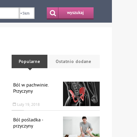
wyszukaj
Popularne
Ostatnio dodane
Ból w pachwinie.
Przyczyny
Luty 19, 2018
Ból pośladka -
przyczyny