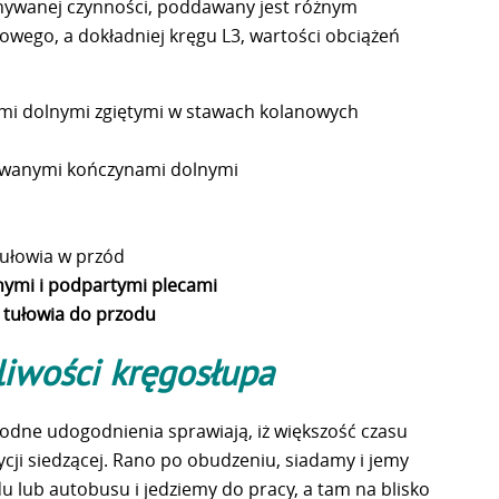
onywanej czynności, poddawany jest różnym
wego, a dokładniej kręgu L3, wartości obciążeń
nami dolnymi zgiętymi w stawach kolanowych
stowanymi kończynami dolnymi
tułowia w przód
nymi i podpartymi plecami
m tułowia do przodu
liwości kręgosłupa
rodne udogodnienia sprawiają, iż większość czasu
cji siedzącej. Rano po obudzeniu, siadamy i jemy
lub autobusu i jedziemy do pracy, a tam na blisko