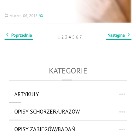
Marzec 06, 2018
Poprzednia
Następna
1
2
3
4
5
6
7
KATEGORIE
ARTYKUŁY
OPISY SCHORZEŃ/URAZÓW
OPISY ZABIEGÓW/BADAŃ