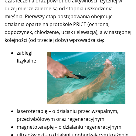
Czas leczenia oraz powrót do aktywności fizycznej w
dużej mierze zależne są od stopnia uszkodzenia
mięśnia. Pierwszy etap postępowania obejmuje
działania oparte na protokole PRICE (ochrona,
odpoczynek, chłodzenie, ucisk i elewacja), a w następnej
kolejności (od trzeciej doby) wprowadza się:
zabiegi
fizykalne
laseroterapię – o działaniu przeciwzapalnym,
przeciwbólowym oraz regeneracyjnym
magnetoterapię – o działaniu regeneracyjnym
ultradźwięki – o działaniu pobudzającym krążenie