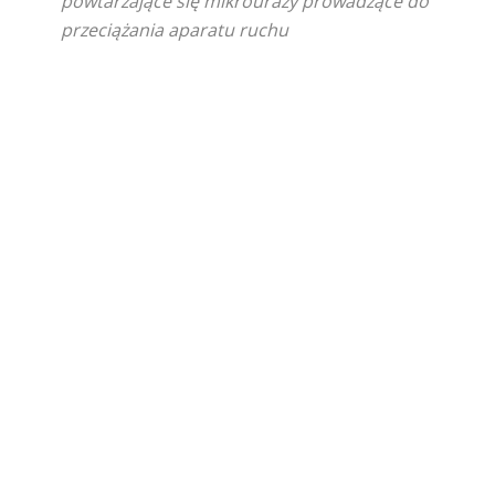
powtarzające się mikrourazy prowadzące do
przeciążania aparatu ruchu