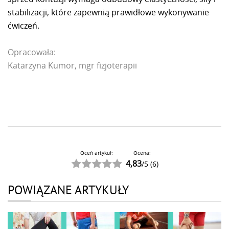
stabilizacji, które zapewnią prawidłowe wykonywanie
ćwiczeń.
Opracowała:
Katarzyna Kumor,
mgr fizjoterapii
Oceń artykuł:
Ocena:
4,83
/
5
(
6
)
POWIĄZANE ARTYKUŁY